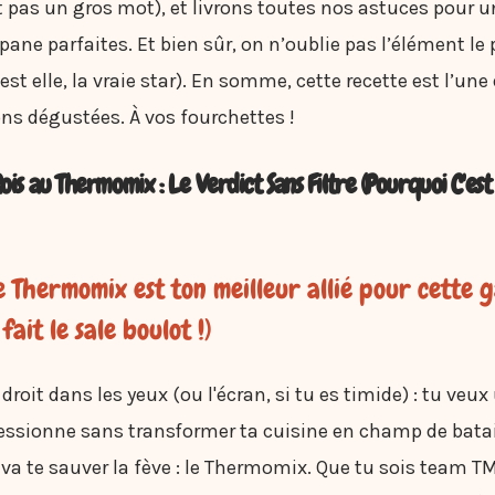
t pas un gros mot), et livrons toutes nos astuces pour u
pane parfaites. Et bien sûr, on n’oublie pas l’élément le
’est elle, la vraie star). En somme, cette recette est l’un
ns dégustées. À vos fourchettes !
ois au Thermomix : Le Verdict Sans Filtre (Pourquoi C'es
e Thermomix est ton meilleur allié pour cette g
l fait le sale boulot !)
roit dans les yeux (ou l'écran, si tu es timide) : tu veux
essionne sans transformer ta cuisine en champ de batail
qui va te sauver la fève : le Thermomix. Que tu sois tea