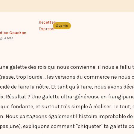
Recettes
25 min
Express
dice Goudron
ugust 2025
une galette des rois qui nous convienne, il nous a fallu t
 grasse, trop lourde… les versions du commerce ne nous 
cidé de faire la nôtre. Et tant qu’à faire, nous avons déci
. Résultat ? Une galette ultra-généreuse en frangipane
 que fondante, et surtout très simple à réaliser. Le tout
on. Nous partageons également l’histoire improbable de 
t pas une), expliquons comment "chiqueter" ta galette 