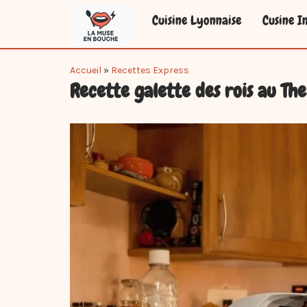
Skip
Cuisine Lyonnaise
Cusine In
to
main
content
You
Accueil
»
Recettes Express
Recette galette des rois au The
are
here