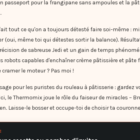
on passeport pour la frangipane sans ampoules et la pât
.
l fait tout ce qu'on a toujours détesté faire soi-même : m
er (oui, même toi qui détestes sortir la balance). Résulta
précision de sabreuse Jedi et un gain de temps phénomé
 robots capables d'enchaîner crème pâtissière et pâte f
e cramer le moteur ? Pas moi !
age pour les puristes du rouleau à pâtisserie : gardez v
Ici, le Thermomix joue le rôle du faiseur de miracles – Br
en. Laisse-le bosser et occupe-toi de choisir ta couronne
E