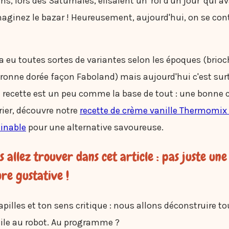
s, lors des Saturnales, élisaient un 'roi d'un jour' qui av
Imaginez le bazar ! Heureusement, aujourd'hui, on se con
 y a eu toutes sortes de variantes selon les époques (brio
ronne dorée façon Faboland) mais aujourd'hui c'est sur
e recette est un peu comme la base de tout : une bonne 
rier, découvre notre
recette de crème vanille Thermomix 
linable
pour une alternative savoureuse.
 allez trouver dans cet article : pas juste une
re gustative !
apilles et ton sens critique : nous allons déconstruire to
cile au robot. Au programme ?