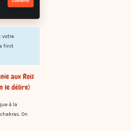
Convertir
t votre
 finit
anie aux Rois
 le délire)
que à la
 chakras. On