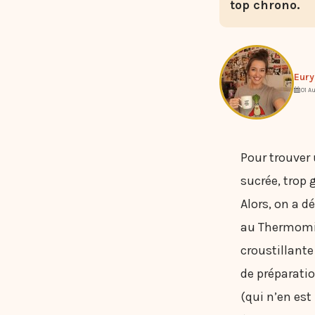
top chrono.
Eury
01 A
Pour trouver 
sucrée, trop
Alors, on a dé
au Thermomix
croustillante
de préparati
(qui n’en es