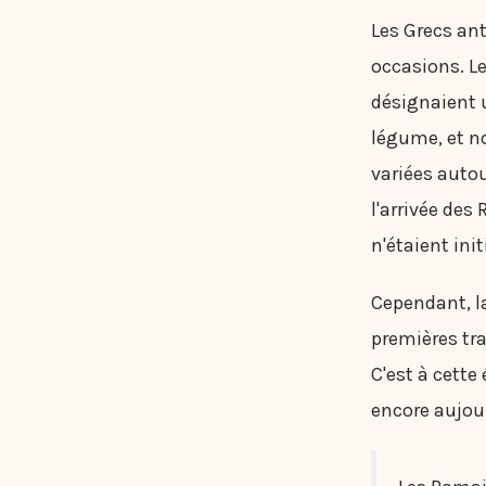
Les Grecs ant
occasions. Le
désignaient u
légume, et no
variées autou
l'arrivée de
n'étaient ini
Cependant, la
premières tra
C'est à cette
encore aujour