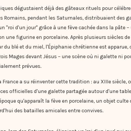
iques dégustaient déjà des gâteaux rituels pour célébre
s Romains, pendant les Saturnales, distribuaient des ga
n "roi d'un jour" grâce à une fève cachée dans la pâte – u
n une figurine en porcelaine. Après plusieurs siècles de
r du blé et du miel, l'Épiphanie chrétienne est apparue, 
s Rois Mages devant Jésus – une scène où ni galette ni 
tialement prévues.
 France a su réinventer cette tradition : au XIIIe siècle, 
ces officielles d'une galette partagée autour d'une tab
 époque qu'apparaît la fève en porcelaine, un objet culte 
d'hui des batailles amicales entre convives.