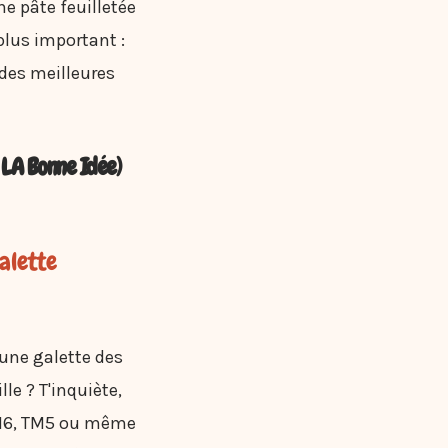
ne pâte feuilletée
 plus important :
e des meilleures
t LA Bonne Idée)
alette
 une galette des
le ? T'inquiète,
m TM6, TM5 ou même