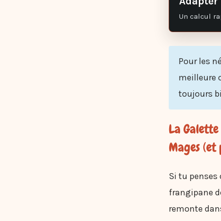
Adapter 
Un calcul ra
Pour les n
meilleure c
toujours bi
La Galette 
Mages (et 
Si tu penses 
frangipane dé
remonte dans