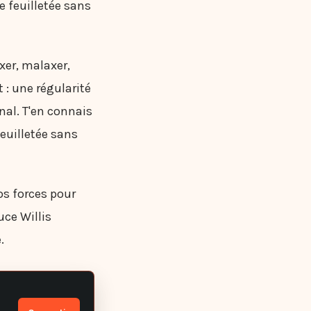
e feuilletée sans
ixer, malaxer,
t : une régularité
nal. T'en connais
euilletée sans
os forces pour
uce Willis
.