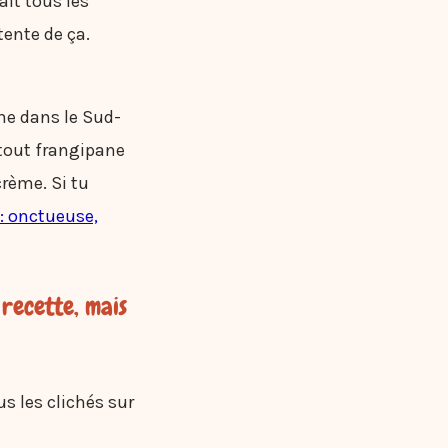
ait tous les
tente de ça.
che dans le Sud-
tout frangipane
crème. Si tu
: onctueuse,
 recette, mais
us les clichés sur