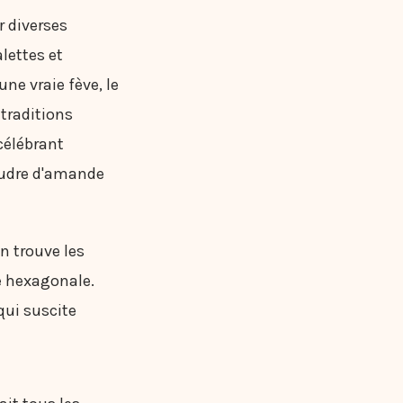
r diverses
lettes et
ne vraie fève, le
 traditions
célébrant
poudre d'amande
on trouve les
le hexagonale.
qui suscite