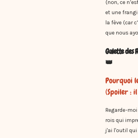
(non, ce n’es
et une frangi
la fève (car c
que nous ayo
Galette des R
👑
Pourquoi l
(Spoiler : i
Regarde-moi d
rois qui impr
j'ai l'outil 