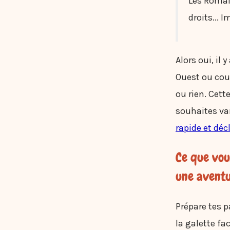
Les Romain
droits... 
Alors oui, il
Ouest ou cou
ou rien. Cett
souhaites va
rapide et déc
Ce que vous
une aventu
Prépare tes p
la galette fa