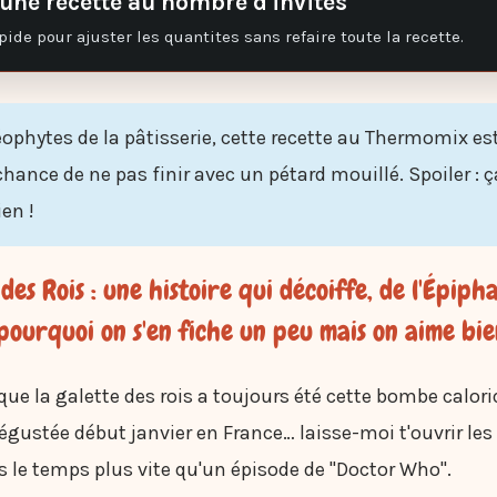
une recette au nombre d'invites
pide pour ajuster les quantites sans refaire toute la recette.
éophytes de la pâtisserie, cette recette au Thermomix es
hance de ne pas finir avec un pétard mouillé. Spoiler : ça
en !
des Rois : une histoire qui décoiffe, de l'Épiph
pourquoi on s'en fiche un peu mais on aime bien
que la galette des rois a toujours été cette bombe calori
gustée début janvier en France… laisse-moi t'ouvrir les
 le temps plus vite qu'un épisode de "Doctor Who".