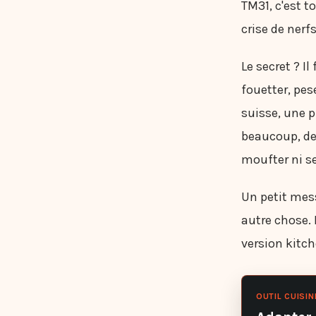
TM31, c'est t
crise de nerfs
Le secret ? I
fouetter, pes
suisse, une 
beaucoup, des
moufter ni s
Un petit mess
autre chose. 
version kitch
OUTIL CUISIN