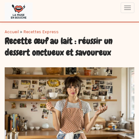
Skip
Toggl
to
navig
main
content
You
Accueil
»
Recettes Express
Recette œuf au lait : réussir un
are
here
dessert onctueux et savoureux