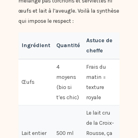
mélange pas torchons et serviettes ni
œufs et lait à l’aveugle. Voilà la synthèse
qui impose le respect :
Astuce de
Ingrédient
Quantité
cheffe
4
Frais du
moyens
matin =
Œufs
(bio si
texture
t’es chic)
royale
Le lait cru
de la Croix-
Lait entier
500 ml
Rousse, ça