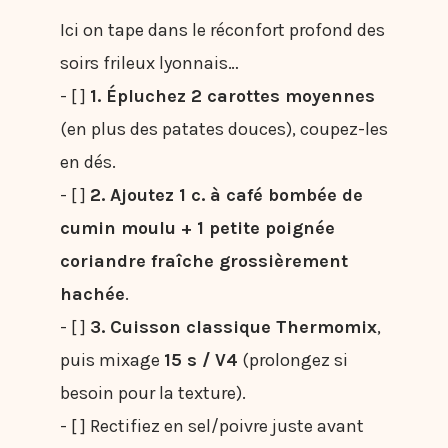
Ici on tape dans le réconfort profond des
soirs frileux lyonnais…
- [ ]
1. Épluchez 2 carottes moyennes
(en plus des patates douces), coupez-les
en dés.
- [ ]
2. Ajoutez 1 c. à café bombée de
cumin moulu + 1 petite poignée
coriandre fraîche grossièrement
hachée
.
- [ ]
3. Cuisson classique Thermomix
,
puis mixage
15 s / V4
(prolongez si
besoin pour la texture).
- [ ] Rectifiez en sel/poivre juste avant