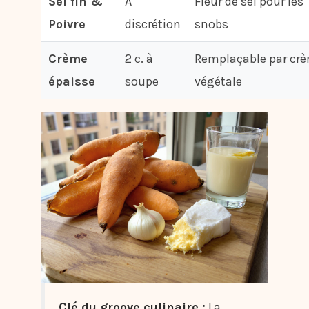
Sel fin &
À
Fleur de sel pour les
Poivre
discrétion
snobs
Crème
2 c. à
Remplaçable par cr
épaisse
soupe
végétale
Clé du groove culinaire :
La