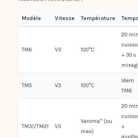
Modèle
Vitesse
Température
Temp
20 mi
cuiss
TM6
V3
100°C
+ 30 s
mixag
Idem
TM5
V3
100°C
TM6
20 mi
cuiss
Varoma* (ou
TM31/TM21
V3
+
max)
ajuste