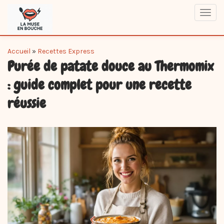
Skip
Toggl
to
navig
main
content
You
Accueil
»
Recettes Express
Purée de patate douce au Thermomix
are
here
: guide complet pour une recette
réussie