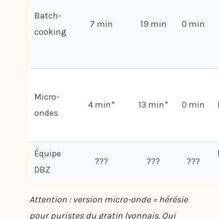
Batch-
7 min
19 min
0 min
cooking
Micro-
4 min*
13 min*
0 min
ondes
Équipe
???
???
???
DBZ
Attention : version micro-onde = hérésie
pour puristes du gratin lyonnais. Qui