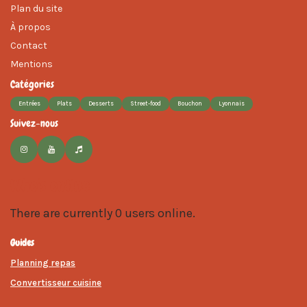
Plan du site
À propos
Contact
Mentions
Catégories
Entrées
Plats
Desserts
Street-food
Bouchon
Lyonnais
Suivez-nous
Who's online
There are currently 0 users online.
Guides
Planning repas
Convertisseur cuisine