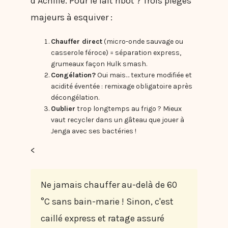
d’Achille. Pour le lait ribot ? Trois pièges
majeurs à esquiver :
Chauffer direct
(micro-onde sauvage ou
casserole féroce) = séparation express,
grumeaux façon Hulk smash.
Congélation?
Oui mais… texture modifiée et
acidité éventée : remixage obligatoire après
décongélation.
Oublier
trop longtemps au frigo ? Mieux
vaut recycler dans un gâteau que jouer à
Jenga avec ses bactéries !
<
Ne jamais chauffer au-delà de 60
°C sans bain-marie ! Sinon, c'est
caillé express et ratage assuré