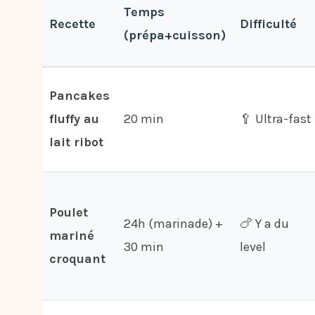
Temps
Recette
Difficulté
(prépa+cuisson)
Pancakes
fluffy au
20 min
🥄 Ultra-fast
lait ribot
Poulet
24h (marinade) +
🍗 Y a du
mariné
30 min
level
croquant