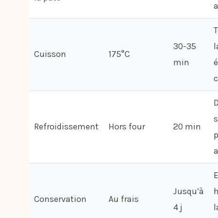
a
T
30-35
Cuisson
175°C
min
é
s
Refroidissement
Hors four
20 min
p
a
Jusqu’à
h
Conservation
Au frais
4 j
l