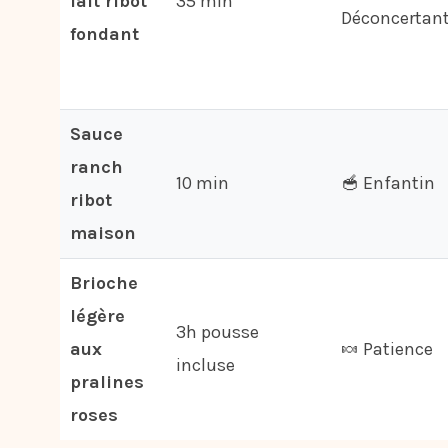
lait ribot
35 min
Déconcertan
fondant
Sauce
ranch
10 min
🥣 Enfantin
ribot
maison
Brioche
légère
3h pousse
aux
🍬 Patience
incluse
pralines
roses