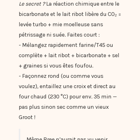
Le secret ?
La réaction chimique entre le
bicarbonate et le lait ribot libère du CO₂ =
levée turbo + mie moelleuse sans
pétrissage ni suée. Faites court :
- Mélangez rapidement farine/T45 ou
complète + lait ribot + bicarbonate + sel
+ graines si vous êtes foufou.
- Façonnez rond (ou comme vous
voulez), entaillez une croix et direct au
four chaud (230 °C) pour env. 35 min —
pas plus sinon sec comme un vieux
Groot !
Même Bree n’aurait pas vu venir